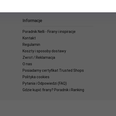
Informacje
Poradnik Nelli - Firany i inspiracje
Kontakt
Regulamin
Koszty i sposoby dostawy
Zwrot / Reklamacja
O nas
Posiadamy certyfikat Trusted Shops
Polityka cookies
Pytania i Odpowiedzi (FAQ)
Gdzie kupić firany? Poradnik i Ranking