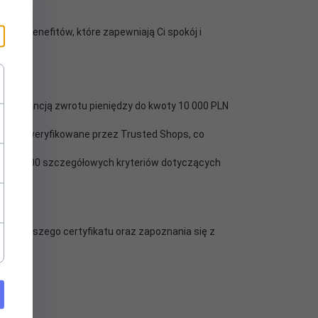
nych benefitów, które zapewniają Ci spokój i
 gwarancją zwrotu pieniędzy do kwoty 10 000 PLN
epu są weryfikowane przez Trusted Shops, co
ponad 100 szczegółowych kryteriów dotyczących
acji naszego certyfikatu oraz zapoznania się z