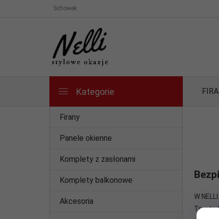
Schowek
Kategorie
FIR
Firany
Panele okienne
Komplety z zasłonami
Bezpi
Komplety balkonowe
W NELLI
Akcesoria
Trusted 