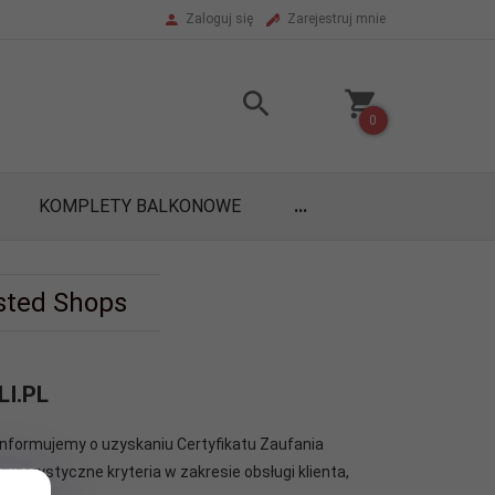
Zaloguj się
Zarejestruj mnie
0
KOMPLETY BALKONOWE
...
sted Shops
LI.PL
nformujemy o uzyskaniu Certyfikatu Zaufania
rygorystyczne kryteria w zakresie obsługi klienta,