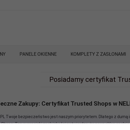
ANY
PANELE OKIENNE
KOMPLETY Z ZASŁONAMI
Posiadamy certyfikat Tru
eczne Zakupy: Certyfikat Trusted Shops w NEL
.PL Twoje bezpieczeństwo jest naszym priorytetem. Dlatego z dumą i
Shops. Ten europejski znak jakości potwierdza, że nasz sklep spełnia 