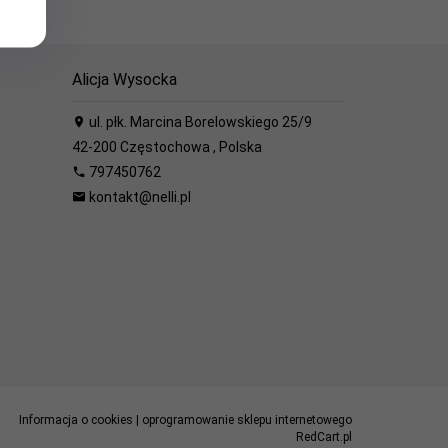
Alicja Wysocka
ul. płk. Marcina Borelowskiego 25/9
42-200
Częstochowa
,
Polska
797450762
kontakt@nelli.pl
Informacja o cookies
|
oprogramowanie sklepu internetowego
RedCart.pl