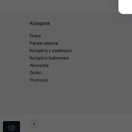
Kategorie
Firany
Panele okienne
Komplety z zasłonami
Komplety balkonowe
Akcesoria
Outlet
Promocje