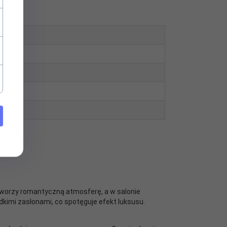
i stworzy romantyczną atmosferę, a w salonie
dkimi zasłonami, co spotęguje efekt luksusu.