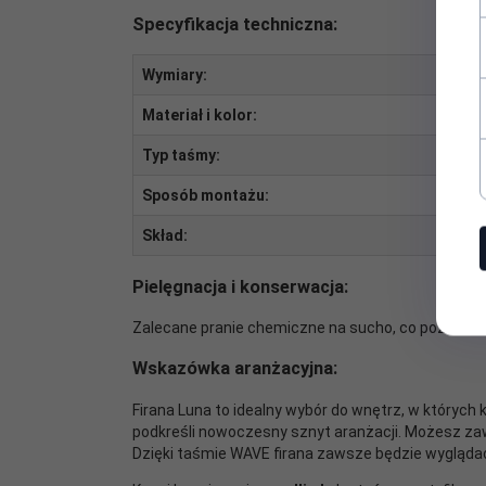
Specyfikacja techniczna:
Wymiary:
Materiał i kolor:
Typ taśmy:
Sposób montażu:
Skład:
Pielęgnacja i konserwacja:
Zalecane pranie chemiczne na sucho, co pozwoli z
Wskazówka aranżacyjna:
Firana Luna to idealny wybór do wnętrz, w których 
podkreśli nowoczesny sznyt aranżacji. Możesz zawie
Dzięki taśmie WAVE firana zawsze będzie wygląda