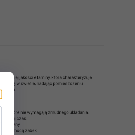
 wysokiej jakości etaminy, która charakteryzuje
 mieni się w świetle, nadając pomieszczeniu
 jadalni.
fale, które nie wymagają żmudnego układania.
ez długi czas.
 klasyczny.
ie za pomocą żabek.