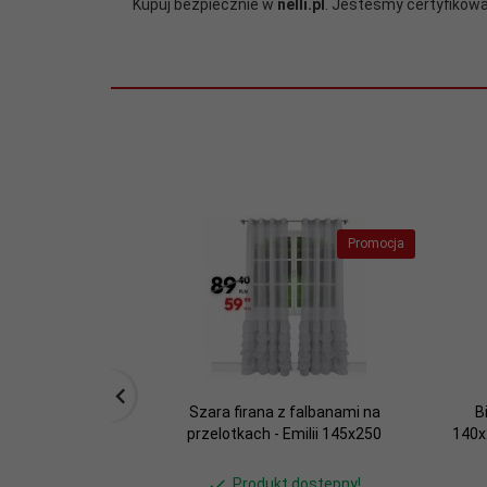
Kupuj bezpiecznie w
nelli.pl
. Jesteśmy certyfiko
Promocja
Szara firana z falbanami na
B
przelotkach - Emilii 145x250
140x
Produkt dostępny!