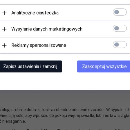
Analityczne ciasteczka
szerokość: 300 cm | wysokość: 250 cm
Wysyłanie danych marketingowych
Etamina | Biały ze srebrnym wzorem
Taśma marszcząca WAVE (efekt regularnych fal)
Reklamy spersonalizowane
Tunel na karnisz rurkowy, żabki
100% poliester
Zapisz ustawienia i zamknij
Zaakceptuj wszystkie
achować strukturę materiału oraz połysk srebrnego wzoru przez lata.
królują srebrne dodatki, lustra i chłodne odcienie szarości. W sypialn
sić ją solo, aby wpuścić do pokoju więcej światła, lub zestawić z gła
ć nienagannie.