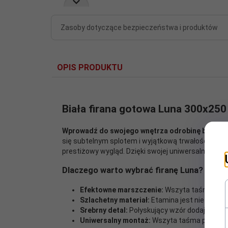
Zasoby dotyczące bezpieczeństwa i produktów
OPIS PRODUKTU
Biała firana gotowa Luna 300x25
Wprowadź do swojego wnętrza odrobinę blasku i
się subtelnym splotem i wyjątkową trwałością. Biał
prestiżowy wygląd. Dzięki swojej uniwersalnej formie
Dlaczego warto wybrać firanę Luna?
Efektowne marszczenie:
Wszyta taśma marsz
Szlachetny materiał:
Etamina jest niezwykle 
Srebrny detal:
Połyskujący wzór dodaje wnętr
Uniwersalny montaż:
Wszyta taśma pozwala n