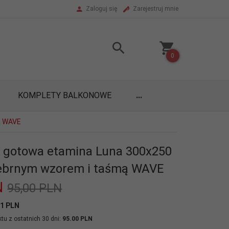
Zaloguj się
Zarejestruj mnie
0
KOMPLETY BALKONOWE
...
ą WAVE
na gotowa etamina Luna 300x250
rebrnym wzorem i taśmą WAVE
N
95,00 PLN
01 PLN
tu z ostatnich 30 dni:
95.00 PLN