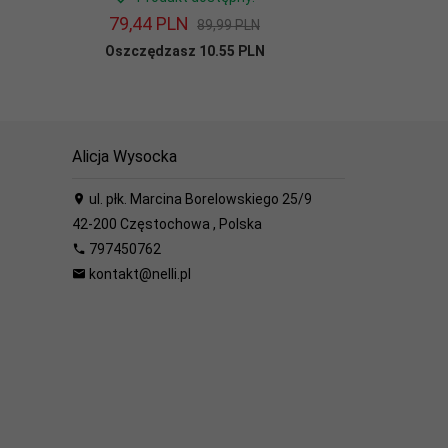
79,
44
PLN
46,
89,99 PLN
Oszczędzasz 10.55 PLN
Alicja Wysocka
ul. płk. Marcina Borelowskiego 25/9
42-200
Częstochowa
,
Polska
797450762
kontakt@nelli.pl