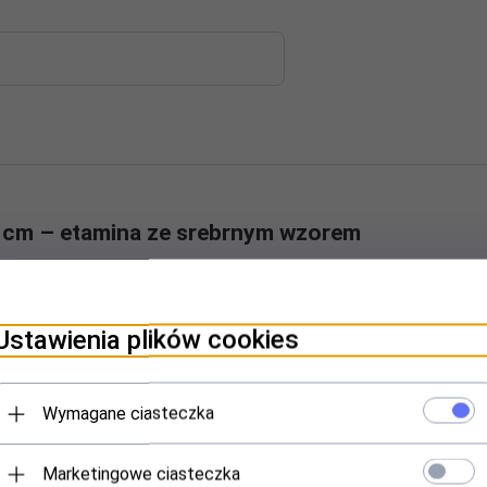
0 cm – etamina ze srebrnym wzorem
 nowoczesnej elegancji.
Firana
Luna
to stylowa dekoracja wykonana z
y materiał został wzbogacony o piękny, srebrny wzór, który delikatnie
, model Luna doskonale odnajdzie się zarówno w salonie, sypialni, jak i
Ustawienia plików cookies
cząca typu WAVE zapewnia idealnie równe i naturalnie wyglądające 
Wymagane ciasteczka
plastyczna, pięknie się układa i zachowuje swój nienaganny wygląd prz
zu charakteru, idealnie wpisując się w styl glamour, nowoczesny oraz
a montaż bezpośrednio na karniszu rurkowym (tunel) lub tradycyjn
Marketingowe ciasteczka