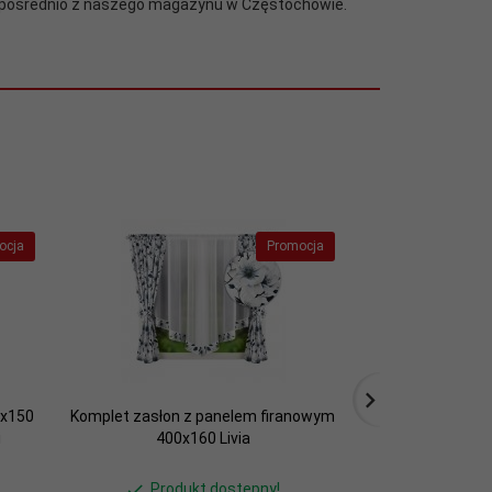
zpośrednio z naszego magazynu w Częstochowie.
ocja
Promocja
0x150
Komplet zasłon z panelem firanowym
Firana gotowa K
i
400x160 Livia
woal w łuk
Produkt dostępny!
Produ