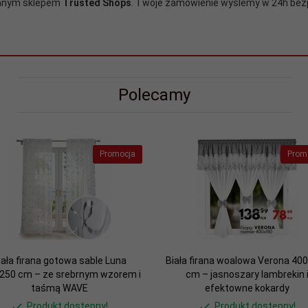
wanym sklepem
Trusted Shops
. Twoje zamówienie wyślemy w 24h be
Polecamy
Promocja
Prom
iała firana gotowa sable Luna
Biała firana woalowa Verona 40
250 cm – ze srebrnym wzorem i
cm – jasnoszary lambrekin 
taśmą WAVE
efektowne kokardy
Produkt dostępny!
Produkt dostępny!