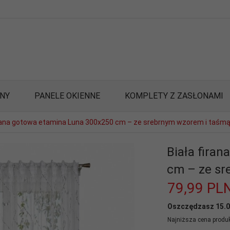
ANY
PANELE OKIENNE
KOMPLETY Z ZASŁONAMI
irana gotowa etamina Luna 300x250 cm – ze srebrnym wzorem i taśm
Biała fira
cm – ze s
79,
99
PL
Oszczędzasz 15.
Najniższa cena produk